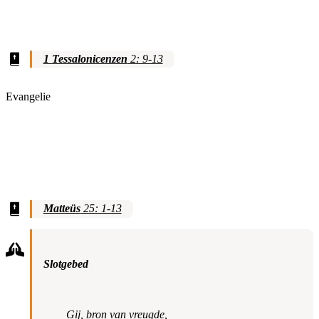
1 Tessalonicenzen
2: 9-13
Evangelie
Matteüs
25: 1-13
Slotgebed
Gij, bron van vreugde,