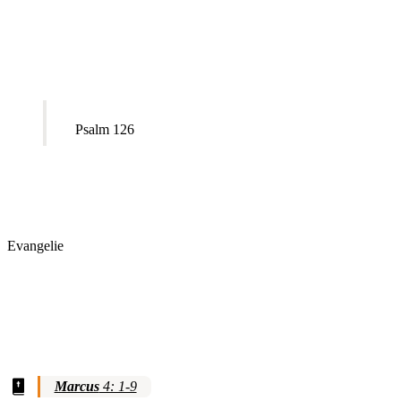
Psalm 126
Evangelie
Marcus
4: 1-9