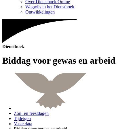
Over Dienstboek Online
Wegwijs in het Dienstboek
Ontwikkelingen
Dienstboek
Biddag voor gewas en arbeid
Zon- en feestdagen
Tijdeigen
Vaste data
Biddag voor gewas en arbeid