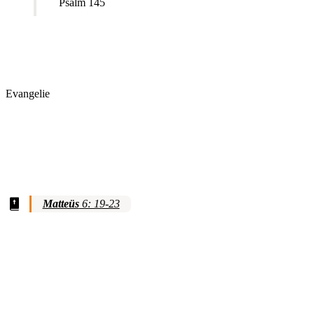
Psalm 145
Evangelie
Matteüs
6: 19-23