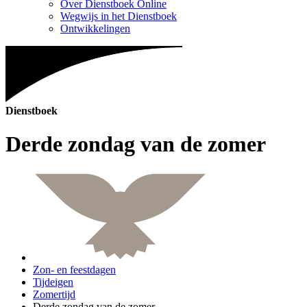
Over Dienstboek Online
Wegwijs in het Dienstboek
Ontwikkelingen
Dienstboek
Derde zondag van de zomer
Zon- en feestdagen
Tijdeigen
Zomertijd
Derde zondag van de zomer