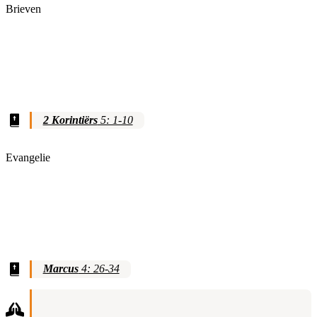
Brieven
2 Korintiërs
5: 1-10
Evangelie
Marcus
4: 26-34