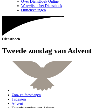
Over Dienstboek Online
Wegwijs in het Dienstboek
Ontwikkelingen
Dienstboek
Tweede zondag van Advent
Zon- en feestdagen
Tijdeigen
Advent
Tweede zondag van Advent