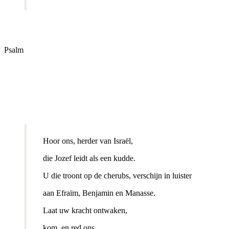
Psalm
Hoor ons, herder van Israël,
die Jozef leidt als een kudde.
U die troont op de cherubs, verschijn in luister
aan Efraïm, Benjamin en Manasse.
Laat uw kracht ontwaken,
kom, en red ons.