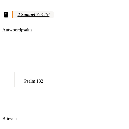
2 Samuel
7: 4-16
Antwoordpsalm
Psalm 132
Brieven