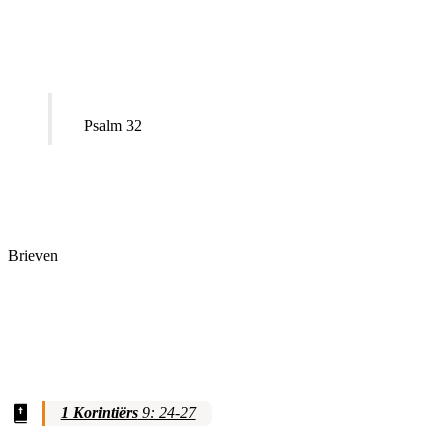
Psalm 32
Brieven
1 Korintiërs
9: 24-27