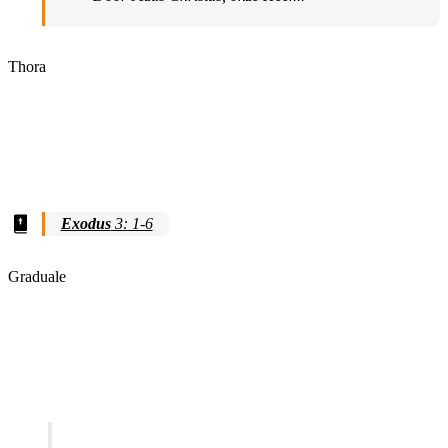
Thora
Exodus
3: 1-6
Graduale