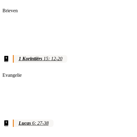
Brieven
1 Korintiërs
15: 12-20
Evangelie
Lucas
6: 27-38