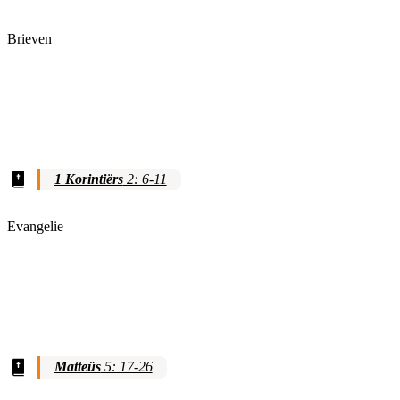
Brieven
1 Korintiërs
2: 6-11
Evangelie
Matteüs
5: 17-26