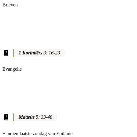
Brieven
1 Korintiërs
3: 16-23
Evangelie
Matteüs
5: 33-48
+ indien laatste zondag van Epifanie: