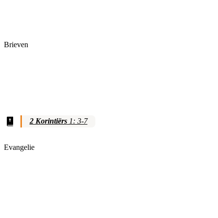
Brieven
2 Korintiërs
1: 3-7
Evangelie