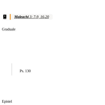
Maleachi
3: 7-9, 16-20
Graduale
Ps. 130
Epistel