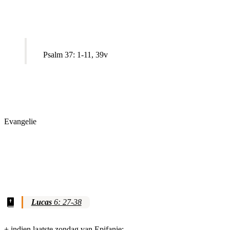
Psalm 37: 1-11, 39v
Evangelie
Lucas
6: 27-38
+ indien laatste zondag van Epifanie: