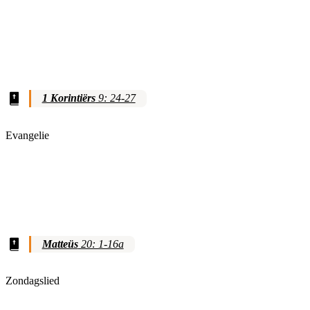
1 Korintiërs
9: 24-27
Evangelie
Matteüs
20: 1-16a
Zondagslied