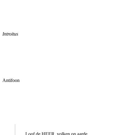
Introitus
Antifoon
Loof de HEER, volken op aarde,