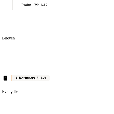
Psalm 139: 1-12
Brieven
1 Korintiërs
1: 1-9
Evangelie