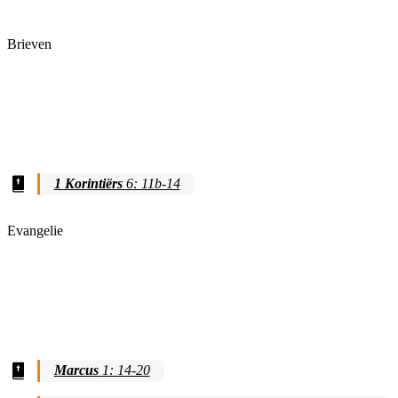
Brieven
1 Korintiërs
6: 11b-14
Evangelie
Marcus
1: 14-20