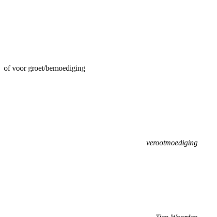
of voor groet/bemoediging
verootmoediging