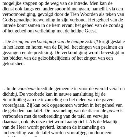
mogelijke stappen op de weg van de intrede. Men kan de
dienst ook langs een ander spoor binnengaan, namelijk via een
verootmoediging, gevolgd door de Tien Woorden als teken van
Gods genadige toewending in zijn verbond. Het geheel van de
intrede komt samen in de kern ervan: het gebed van de zondag
of het gebed om verlichting met de heilige Geest.
- De
lezing en verkondiging van de heilige Schrift
krijgt gestalte
in het lezen en horen van de Bijbel, het zingen van psalmen en
gezangen en de prediking. De verkondiging wordt bevestigd in
het bidden van de geloofsbelijdenis of het zingen van een
geloofslied.
- In de
voorbede
treedt de gemeente in voor de wereld veraf en
dichtbij. De voorbede kan in nauwe aansluiting bij de
Schriftuitleg aan de inzameling en het delen van de gaven
voorafgaan. Zij kan ook opgenomen worden in het geheel van
de gebeden aan tafel. De inzameling van de diaconale
gaven
is
verbonden met de toebereiding van de tafel en verwijst
daarnaar, ook als deze niet wordt aangericht. Als de Maaltijd
van de Heer wordt gevierd, kunnen de inzameling en
toebereiding van de tafel worden voorafgegaan door een