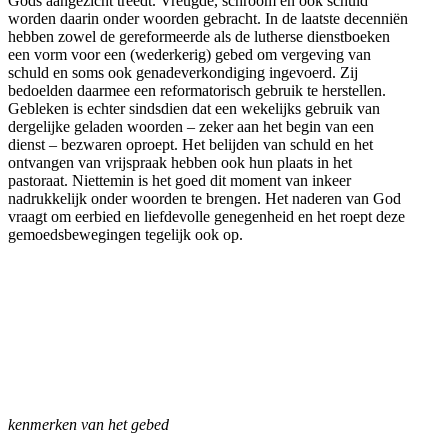
Gods aangezicht treedt. Vreugde, schroom en ook schuld
worden daarin onder woorden gebracht. In de laatste decenniën
hebben zowel de gereformeerde als de lutherse dienstboeken
een vorm voor een (wederkerig) gebed om vergeving van
schuld en soms ook genadeverkondiging ingevoerd. Zij
bedoelden daarmee een reformatorisch gebruik te herstellen.
Gebleken is echter sindsdien dat een wekelijks gebruik van
dergelijke geladen woorden – zeker aan het begin van een
dienst – bezwaren oproept. Het belijden van schuld en het
ontvangen van vrijspraak hebben ook hun plaats in het
pastoraat. Niettemin is het goed dit moment van inkeer
nadrukkelijk onder woorden te brengen. Het naderen van God
vraagt om eerbied en liefdevolle genegenheid en het roept deze
gemoedsbewegingen tegelijk ook op.
kenmerken van het gebed