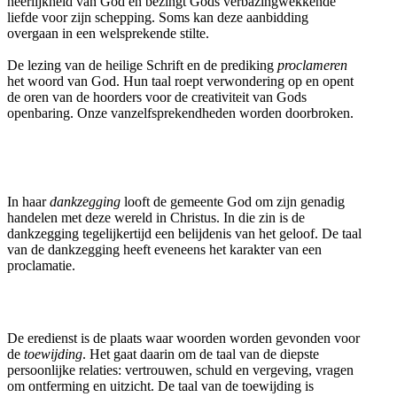
heerlijkheid van God en bezingt Gods verbazingwekkende
liefde voor zijn schepping. Soms kan deze aanbidding
overgaan in een welsprekende stilte.
De lezing van de heilige Schrift en de prediking
proclameren
het woord van God. Hun taal roept verwondering op en opent
de oren van de hoorders voor de creativiteit van Gods
openbaring. Onze vanzelfsprekendheden worden doorbroken.
In haar
dankzegging
looft de gemeente God om zijn genadig
handelen met deze wereld in Christus. In die zin is de
dankzegging tegelijkertijd een belijdenis van het geloof. De taal
van de dankzegging heeft eveneens het karakter van een
proclamatie.
De eredienst is de plaats waar woorden worden gevonden voor
de
toewijding
. Het gaat daarin om de taal van de diepste
persoonlijke relaties: vertrouwen, schuld en vergeving, vragen
om ontferming en uitzicht. De taal van de toewijding is