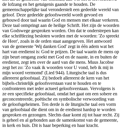
de lofzang en het getuigenis gaande te houden. De
gemeenschappelijke taal veronderstelt een gedeelde wereld van
geloof. Deze gedeelde geloofswereld wordt gevoed en
gebouwd door taal waarin God en mensen met elkaar verkeren.
Deze taal ontspringt aan de heilige Schrift. Het zijn de woorden
van Godswege gesproken worden. Om dat te onderstrepen kan
elke schriftlezing besloten worden met de woorden: 'Zo spreekt
de Heer', zoals in de orden staat aangegeven. Het antwoord
van de gemeente 'Wij danken God' zegt in één adem wat het
hart van eredienst is: God te prijzen. De taal waarin de mens op
zijn beurt omgang zoekt met God en de naaste, in en buiten de
eredienst, zegt iets over de aard van die mens. Muus Jacobse
zegt het zo: 'Zo vaak ik woorden voor U vond, heb ik mij in
mijn woord vermomd' (Lied 944). Liturgische taal is dus
allereerst geloofstaal. Zij bedoelt allereerst de kern van het
bijbels-christelijk geloofsverstaan vast te houden en te
confronteren met ieder actueel geloofsverstaan. Vervolgens is
ze een specifieke geloofstaal, omdat het gaat om een sobere en
geconcentreerde, poëtische en symbolische verwoording van
de geloofsgeheimen. Ten derde is de liturgische taal een vorm
van geloofstaal die dient om in de eredienst hardop te worden
gesproken en gezongen. Slechts daar komt zij tot haar recht. Zij
is geheel en al gebonden aan de samenkomst van de gemeente,
in kerk en huis. Dit is haar beperking en haar kracht.